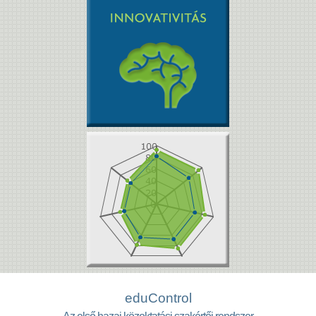
Pályaalkalmassági
villámértékelés
Idézd fel egy hosszabb tanóra-
fejlesztési kísérletedet. Milyennek
látod az innovációs kultúrádat a
fenti komponensek tekintetében?
(demo)
eduControl