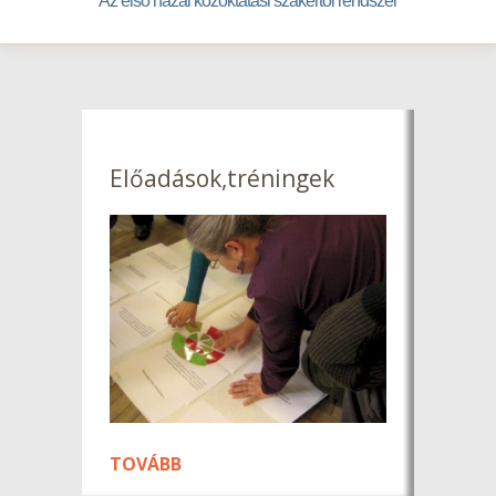
Az első hazai közoktatási szakértői rendszer
Előadások,tréningek
TOVÁBB