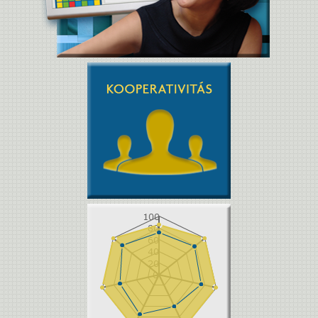
Pályaalkalmassági
villámértékelés
Idézd fel egy konkrét tanítási
órádat. Milyennek látod a tanórai
együttműködési kultúrát a fenti
komponensek tekintetében?
(demo)