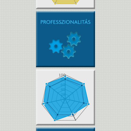
Pályaalkalmassági
villámértékelés
Idézd fel egy konkrét tanítási
órádat. Milyennek látod a tanóra
szakmaiságát a fenti
komponensek tekintetében?
(demo)