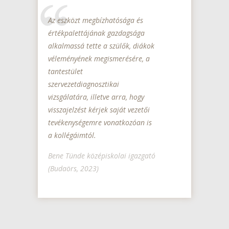
Az eszközt megbízhatósága és
értékpalettájának gazdagsága
alkalmassá tette a szülők, diákok
véleményének megismerésére, a
tantestület
szervezetdiagnosztikai
vizsgálatára, illetve arra, hogy
visszajelzést kérjek saját vezetői
tevékenységemre vonatkozóan is
a kollégáimtól.
Bene Tünde középiskolai igazgató
(Budaörs, 2023)
Olyan pedagógiai programok